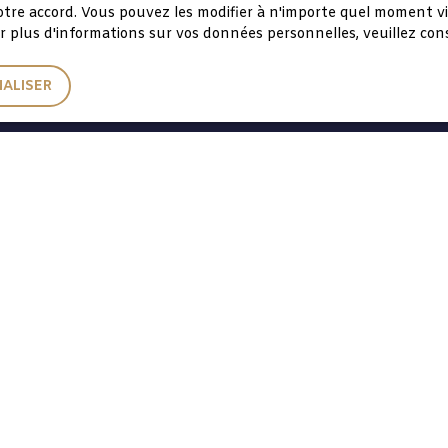
re accord. Vous pouvez les modifier à n'importe quel moment via l
r plus d'informations sur vos données personnelles, veuillez co
ALISER
06 33 46 33 64
05 61 277 277
3 Galerie du Midi
31250 Revel
SIGNATURE ÉLÉCTRONIQUE POSSIBLE
POUR TOUS NOS CONTRATS