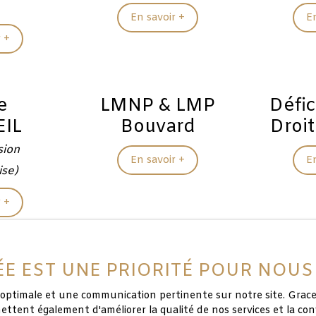
En savoir +
E
 +
e
LMNP & LMP
Défic
IL
Bouvard
Droi
sion
En savoir +
E
ise)
 +
VÉE EST UNE PRIORITÉ POUR NOUS
ce optimale et une communication pertinente sur notre site. Gra
ttent également d'améliorer la qualité de nos services et la con