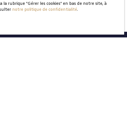
a rubrique ″Gérer les cookies″ en bas de notre site, à
nsulter
notre politique de confidentialité
.
Recrutement
Nos honoraires
Mentions légales
Politique de confidentialité
Plan du site
Gérer les cookies