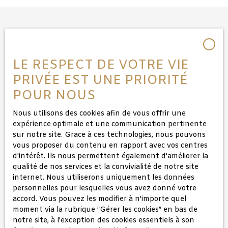
DEMANDE EN LIGNE
LE RESPECT DE VOTRE VIE
PRIVÉE EST UNE PRIORITÉ
Merci de remplir le formulaire, nous reviendrons vers
vous dans les plus brefs délais.
POUR NOUS
Prénom
Nous utilisons des cookies afin de vous offrir une
expérience optimale et une communication pertinente
sur notre site. Grace à ces technologies, nous pouvons
Nom
vous proposer du contenu en rapport avec vos centres
d'intérêt. Ils nous permettent également d'améliorer la
qualité de nos services et la convivialité de notre site
Email
internet. Nous utiliserons uniquement les données
personnelles pour lesquelles vous avez donné votre
accord. Vous pouvez les modifier à n'importe quel
Téléphone
moment via la rubrique ″Gérer les cookies″ en bas de
notre site, à l'exception des cookies essentiels à son